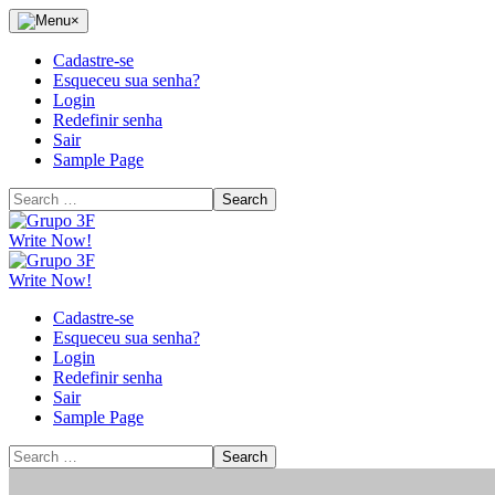
Skip
Menu
×
to
the
Cadastre-se
content
Esqueceu sua senha?
Login
Redefinir senha
Sair
Sample Page
Search
for:
Grupo
3F
Write Now!
Grupo
3F
Write Now!
Cadastre-se
Esqueceu sua senha?
Login
Redefinir senha
Sair
Sample Page
Search
for: