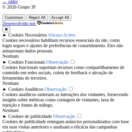
Navegação
←
older
© 2026 Grupo 3F
por
posts
Customize
Reject All
Accept All
Desenvolvido por
✖
►
Cookies Necessários
Always Active
Cookies necessários habilitam recursos essenciais do site, como
login seguro e ajustes de preferências de consentimento. Eles não
armazenam dados pessoais.
Nenhum
►
Cookies Funcionais
Observação
Cookies funcionais suportam recursos como compartilhamento de
conteúdo em redes sociais, coleta de feedback e ativação de
ferramentas de terceiros.
Nenhum
►
Cookies Analíticos
Observação
Cookies analíticos rastreiam as interações dos visitantes, fornecendo
insights sobre métricas como contagem de visitantes, taxa de
rejeição e fontes de tráfego.
Nenhum
►
Cookies de publicidade
Observação
Cookies de publicidade entregam anúncios personalizados com base
em suas visitas anteriores e analisam a eficácia das campanhas